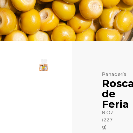
Panadería
Rosc
de
Feria
8 OZ
(227
g)