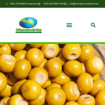
(502) 2295-6400 (Guatemala)
(305) 320-5308 (USA)
info@mesoamericafoods.com