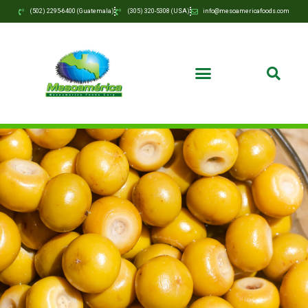
(502) 2295-6400 (Guatemala)
(305) 320-5308 (USA)
info@mesoamericafoods.com