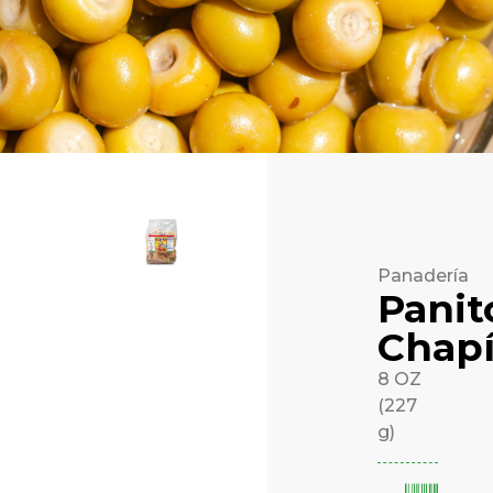
Panadería
Panit
Chap
8 OZ
(227
g)