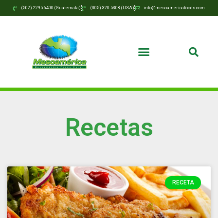
(502) 2295-6400 (Guatemala)
(305) 320-5308 (USA)
info@mesoamericafoods.com
Recetas
RECETA