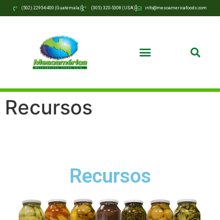
(502) 2295-6400 (Guatemala)
(305) 320-5308 (USA)
info@mesoamericafoods.com
Recursos
Recursos