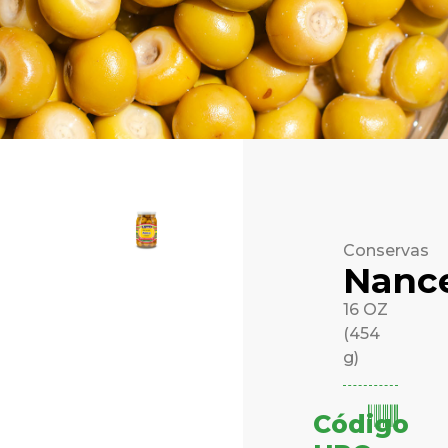
Conservas
Nanc
16 OZ
(454
g)
Código