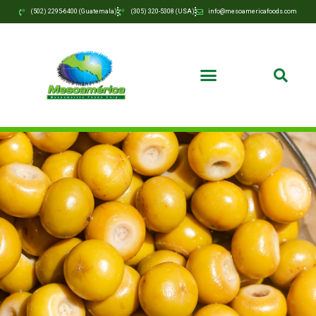
(502) 2295-6400 (Guatemala)
(305) 320-5308 (USA)
info@mesoamericafoods.com