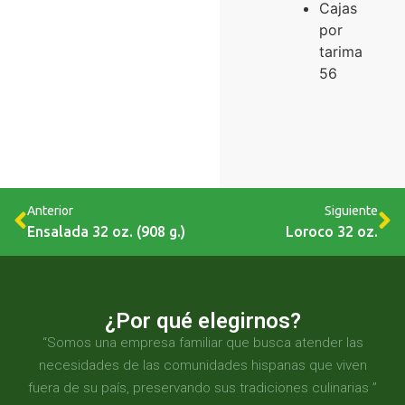
Cajas
por
tarima
56
Anterior
Siguiente
Ensalada 32 oz. (908 g.)
Loroco 32 oz.
¿Por qué elegirnos?
“Somos una empresa familiar que busca atender las
necesidades de las comunidades hispanas que viven
fuera de su país, preservando sus tradiciones culinarias ”