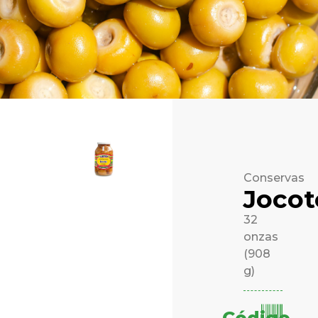
Conservas
Jocot
32
onzas
(908
g)