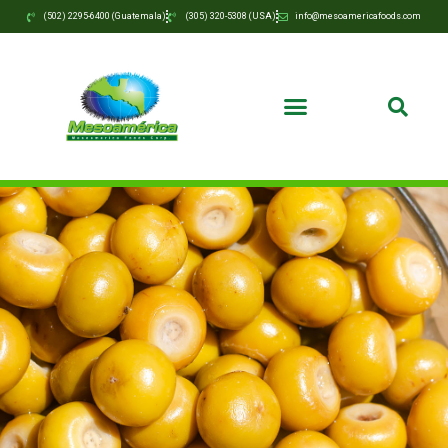
(502) 2295-6400 (Guatemala)
(305) 320-5308 (USA)
info@mesoamericafoods.com