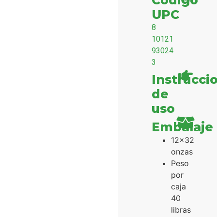
Código
UPC
8
10121
93024
3
Instrucci
de
uso
Embalaje
12x32
onzas
Peso
por
caja
40
libras