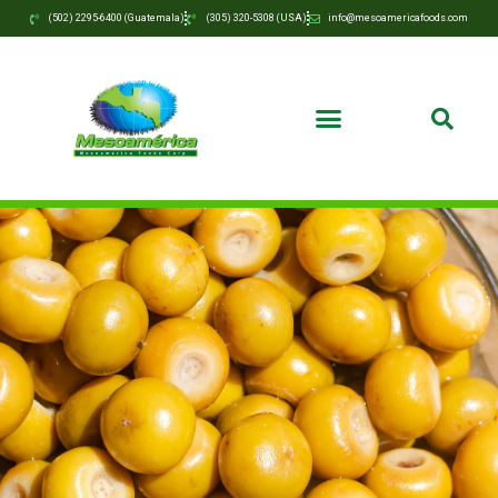
(502) 2295-6400 (Guatemala)
(305) 320-5308 (USA)
info@mesoamericafoods.com