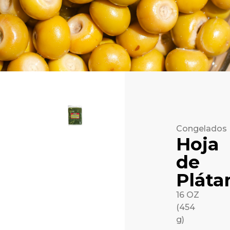
Congelados
Hoja
de
Pláta
16 OZ
(454
g)