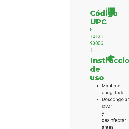
Código
UPC
8
10121
93086
1
Instrucci
de
uso
Mantener
congelado.
Descongelar
lavar
y
desinfectar
antes