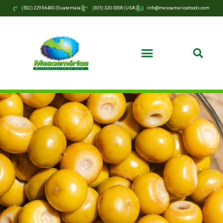
(502) 2295-6400 (Guatemala)
(305) 320-5308 (USA)
info@mesoamericafoods.com