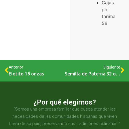
Cajas
por
tarima
56
Anterior
Siguiente
Elotito 16 onzas
Semilla de Paterna 32 onzas
¿Por qué elegirnos?
“Somos una empresa familiar que busca atender las
necesidades de las comunidades hispanas que viven
fuera de su país, preservando sus tradiciones culinarias ”