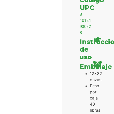
Código
UPC
8
10121
93032
8
Instrucci
de
uso
Embalaje
12x32
onzas
Peso
por
caja
40
libras