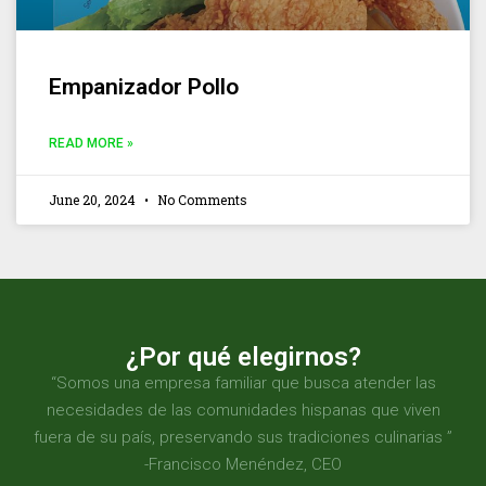
Empanizador Pollo
READ MORE »
June 20, 2024
No Comments
¿Por qué elegirnos?
“Somos una empresa familiar que busca atender las
necesidades de las comunidades hispanas que viven
fuera de su país, preservando sus tradiciones culinarias ”
-Francisco Menéndez, CEO