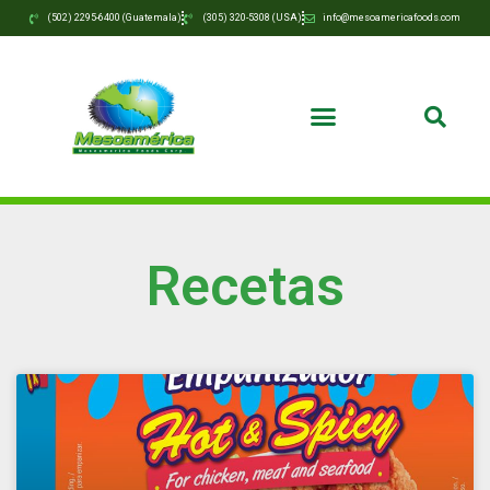
(502) 2295-6400 (Guatemala)
(305) 320-5308 (USA)
info@mesoamericafoods.com
Recetas