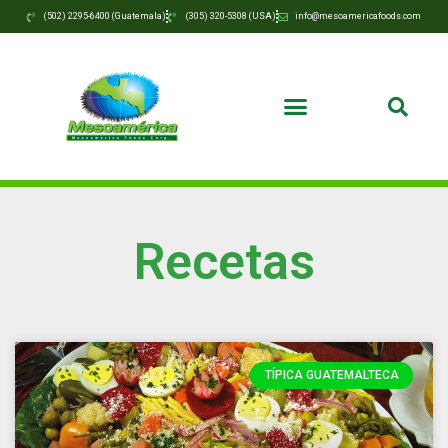
(502) 2295-6400 (Guatemala)
(305) 320-5308 (USA)
info@mesoamericafoods.com
Recetas
TÍPICA GUATEMALTECA